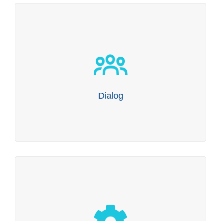
Dialog
Beratung fängt mit Dialog an. Und geht mit Umsetzung
weiter. Unsere Partner beraten Sie persönlich über die
gesamte Projektlaufzeit.
Dialog
Kompetenz
Wir sind ein vielseitiges Kompetenzteam mit