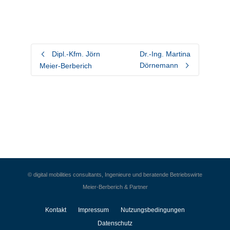
Dipl.-Kfm. Jörn
Dr.-Ing. Martina
Dörnemann
Meier-Berberich
© digital mobilities consultants, Ingenieure und beratende Betriebswirte
Meier-Berberich & Partner
Kontakt
Impressum
Nutzungsbedingungen
Datenschutz