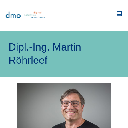
Dipl.-Ing. Martin
Röhrleef