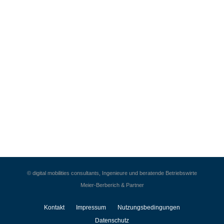
© digital mobilities consultants, Ingenieure und beratende Betriebswirte
Meier-Berberich & Partner
Kontakt
Impressum
Nutzungsbedingungen
Datenschutz