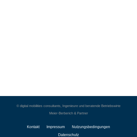
© digital mobilities consultants, Ingenieure und beratende Betriebswirte
Meier-Berberich & Partner
Kontakt
Impressum
Nutzungsbedingungen
Datenschutz