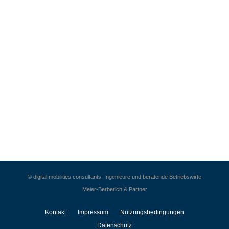
© digital mobilities consultants, Ingenieure und beratende Betriebswirte
Meier-Berberich & Partner
Kontakt
Impressum
Nutzungsbedingungen
Datenschutz