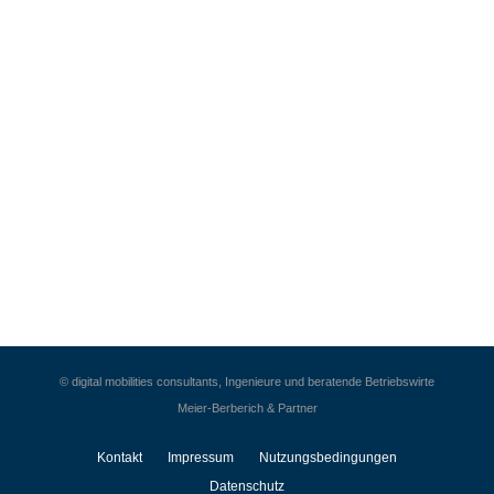
© digital mobilities consultants, Ingenieure und beratende Betriebswirte
Meier-Berberich & Partner
Kontakt
Impressum
Nutzungsbedingungen
Datenschutz