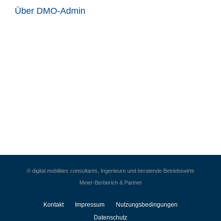
Über
DMO-Admin
© digital mobilities consultants, Ingenieure und beratende Betriebswirte
Meier-Berberich & Partner
Kontakt
Impressum
Nutzungsbedingungen
Datenschutz